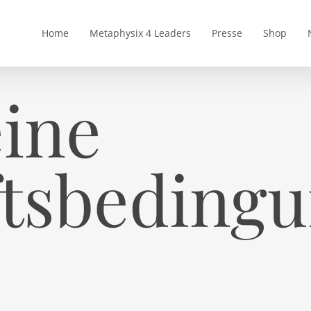
Home
Metaphysix 4 Leaders
Presse
Shop
ine
ftsbeding