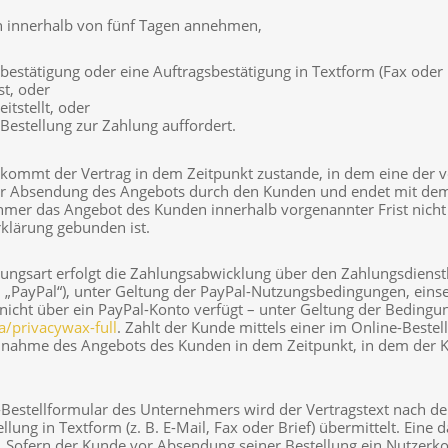
 innerhalb von fünf Tagen annehmen,
bestätigung oder eine Auftragsbestätigung in Textform (Fax oder 
t, oder
itstellt, oder
estellung zur Zahlung auffordert.
ommt der Vertrag in dem Zeitpunkt zustande, in dem eine der vorg
 Absendung des Angebots durch den Kunden und endet mit dem A
er das Angebot des Kunden innerhalb vorgenannter Frist nicht a
rklärung gebunden ist.
sart erfolgt die Zahlungsabwicklung über den Zahlungsdienstleist
 „PayPal“), unter Geltung der PayPal-Nutzungsbedingungen, eins
 nicht über ein PayPal-Konto verfügt – unter Geltung der Beding
a
/privacywax-full
. Zahlt der Kunde mittels einer im Online-Bes
 Annahme des Angebots des Kunden in dem Zeitpunkt, in dem der 
-Bestellformular des Unternehmers wird der Vertragstext nach 
ng in Textform (z. B. E-Mail, Fax oder Brief) übermittelt. Ein
t. Sofern der Kunde vor Absendung seiner Bestellung ein Nutzer