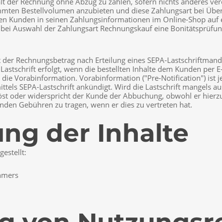
lt der Rechnung ohne Abzug zu zahlen, sofern nichts anderes vere
mmten Bestellvolumen anzubieten und diese Zahlungsart bei Übe
den Kunden in seinen Zahlungsinformationen im Online-Shop au
, bei Auswahl der Zahlungsart Rechnungskauf eine Bonitätsprüfu
 der Rechnungsbetrag nach Erteilung eines SEPA-Lastschriftmandats
r Lastschrift erfolgt, wenn die bestellten Inhalte dem Kunden pe
r die Vorabinformation. Vorabinformation ("Pre-Notification") ist j
ttels SEPA-Lastschrift ankündigt. Wird die Lastschrift mangels 
st oder widerspricht der Kunde der Abbuchung, obwohl er hierzu n
enden Gebühren zu tragen, wenn er dies zu vertreten hat.
ung der Inhalte
estellt:
ehmers