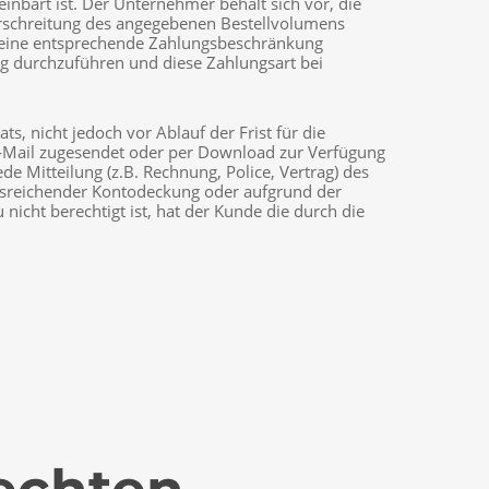
inbart ist. Der Unternehmer behält sich vor, die
rschreitung des angegebenen Bestellvolumens
f eine entsprechende Zahlungsbeschränkung
ng durchzuführen und diese Zahlungsart bei
, nicht jedoch vor Ablauf der Frist für die
r E-Mail zugesendet oder per Download zur Verfügung
ede Mitteilung (z.B. Rechnung, Police, Vertrag) des
ausreichender Kontodeckung oder aufgrund der
icht berechtigt ist, hat der Kunde die durch die