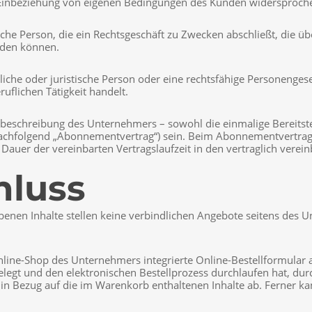
 Einbeziehung von eigenen Bedingungen des Kunden widersprochen,
iche Person, die ein Rechtsgeschäft zu Zwecken abschließt, die 
rden können.
che oder juristische Person oder eine rechtsfähige Personengesel
uflichen Tätigkeit handelt.
beschreibung des Unternehmers – sowohl die einmalige Bereitstell
 (nachfolgend „Abonnementvertrag“) sein. Beim Abonnementvertra
e Dauer der vereinbarten Vertragslaufzeit in den vertraglich verein
hluss
nen Inhalte stellen keine verbindlichen Angebote seitens des 
ine-Shop des Unternehmers integrierte Online-Bestellformular 
elegt und den elektronischen Bestellprozess durchlaufen hat, du
t in Bezug auf die im Warenkorb enthaltenen Inhalte ab. Ferner 