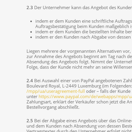
2.3
Der Unternehmer kann das Angebot des Kunden
indem er dem Kunden eine schriftliche Auftrags
Auftragsbestätigung beim Kunden maßgeblich is
indem er dem Kunden die bestellten Inhalte bere
indem er den Kunden nach Abgabe von dessen B
Liegen mehrere der vorgenannten Alternativen vor, k
zur Annahme des Angebots beginnt am Tag nach der
Absendung des Angebots folgt. Nimmt der Unternehm
Folge, dass der Kunde nicht mehr an seine Willense
2.4
Bei Auswahl einer von PayPal angebotenen Zahlung
Boulevard Royal, L-2449 Luxemburg (im Folgenden:
/mpp
/ua
/useragreement-full
oder – falls der Kunde
unter
https://www.paypal.com
/de
/webapps
/mpp
/u
Zahlungsart, erklärt der Verkäufer schon jetzt die
Bestellvorgang abschließt.
2.5
Bei der Abgabe eines Angebots über das Online
und dem Kunden nach Absendung von dessen Bestellu
Vertragstextes durch den Unternehmer erfolgt nich