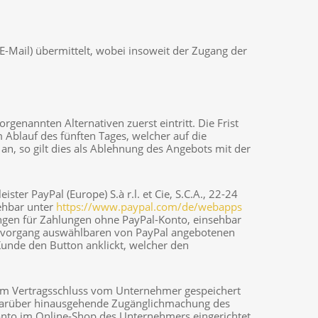
E-Mail) übermittelt, wobei insoweit der Zugang der
enannten Alternativen zuerst eintritt. Die Frist
blauf des fünften Tages, welcher auf die
n, so gilt dies als Ablehnung des Angebots mit der
er PayPal (Europe) S.à r.l. et Cie, S.C.A., 22-24
ehbar unter
https://www.paypal.com
/de
/webapps
ungen für Zahlungen ohne PayPal-Konto, einsehbar
tellvorgang auswählbaren von PayPal angebotenen
Kunde den Button anklickt, welcher den
dem Vertragsschluss vom Unternehmer gespeichert
e darüber hinausgehende Zugänglichmachung des
konto im Online-Shop des Unternehmers eingerichtet