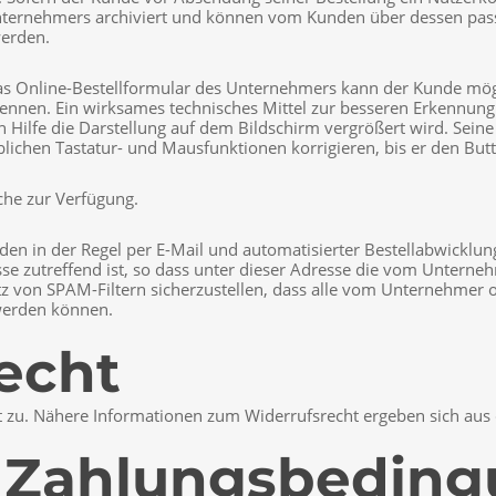
 Unternehmers archiviert und können vom Kunden über dessen pa
werden.
das Online-Bestellformular des Unternehmers kann der Kunde mö
kennen. Ein wirksames technisches Mittel zur besseren Erkennung
n Hilfe die Darstellung auf dem Bildschirm vergrößert wird. Se
blichen Tastatur- und Mausfunktionen korrigieren, bis er den Butt
che zur Verfügung.
n in der Regel per E-Mail und automatisierter Bestellabwicklung 
se zutreffend ist, so dass unter dieser Adresse die vom Unter
z von SPAM-Filtern sicherzustellen, dass alle vom Unternehmer 
 werden können.
echt
ht zu. Nähere Informationen zum Widerrufsrecht ergeben sich au
d Zahlungsbedin