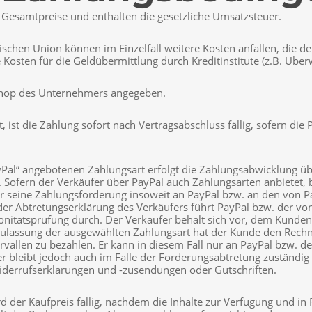
esamtpreise und enthalten die gesetzliche Umsatzsteuer.
chen Union können im Einzelfall weitere Kosten anfallen, die d
e Kosten für die Geldübermittlung durch Kreditinstitute (z.B. Ü
Shop des Unternehmers angegeben.
ist die Zahlung sofort nach Vertragsabschluss fällig, sofern die P
Pal“ angebotenen Zahlungsart erfolgt die Zahlungsabwicklung übe
n. Sofern der Verkäufer über PayPal auch Zahlungsarten anbietet
t er seine Zahlungsforderung insoweit an PayPal bzw. an den von
r Abtretungserklärung des Verkäufers führt PayPal bzw. der von
itätsprüfung durch. Der Verkäufer behält sich vor, dem Kunden 
Zulassung der ausgewählten Zahlungsart hat der Kunde den Rechn
rvallen zu bezahlen. Er kann in diesem Fall nur an PayPal bzw. d
er bleibt jedoch auch im Falle der Forderungsabtretung zuständig
Widerrufserklärungen und -zusendungen oder Gutschriften.
der Kaufpreis fällig, nachdem die Inhalte zur Verfügung und in R