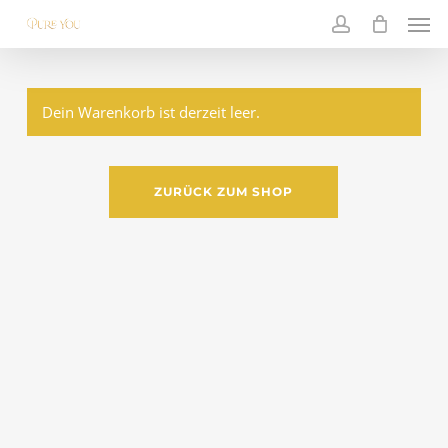
Skip
Men
to
main
account
content
Dein Warenkorb ist derzeit leer.
ZURÜCK ZUM SHOP