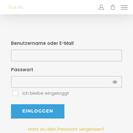
Skip
Men
to
main
account
content
Benutzername oder E-Mail
Passwort
Ich bleibe eingeloggt
Hast du dein Passwort vergessen?