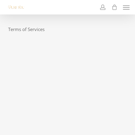
Skip
Men
to
main
account
content
Terms of Services