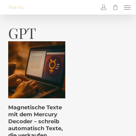
Skip
Men
to
main
account
content
GPT
IN DEN
Magnetische Texte
WARENKORB
mit dem Mercury
Decoder – schreib
automatisch Texte,
die verkaufen