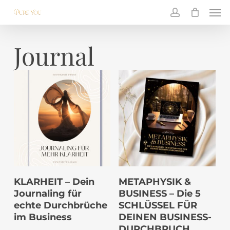
Skip
Men
to
main
account
content
Journal
IN DEN
IN DEN
KLARHEIT – Dein
METAPHYSIK &
WARENKORB
WARENKORB
Journaling für
BUSINESS – Die 5
echte Durchbrüche
SCHLÜSSEL FÜR
im Business
DEINEN BUSINESS-
DURCHBRUCH