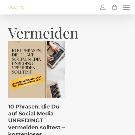
Skip
Men
to
main
account
content
Vermeiden
IN DEN
10 Phrasen, die Du
WARENKORB
auf Social Media
UNBEDINGT
vermeiden solltest –
kostenloses