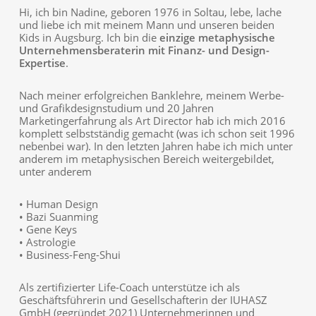
Hi, ich bin Nadine, geboren 1976 in Soltau, lebe, lache
und liebe ich mit meinem Mann und unseren beiden
Kids in Augsburg. Ich bin die
einzige metaphysische
Unternehmensberaterin mit Finanz- und Design-
Expertise
.
Nach meiner erfolgreichen Banklehre, meinem Werbe-
und Grafikdesignstudium und 20 Jahren
Marketingerfahrung als Art Director hab ich mich 2016
komplett selbstständig gemacht (was ich schon seit 1996
nebenbei war). In den letzten Jahren habe ich mich unter
anderem im metaphysischen Bereich weitergebildet,
unter anderem
• Human Design
• Bazi Suanming
• Gene Keys
• Astrologie
• Business-Feng-Shui
Als zertifizierter Life-Coach unterstütze ich als
Geschäftsführerin und Gesellschafterin der IUHASZ
GmbH (gegründet 2021) Unternehmerinnen und