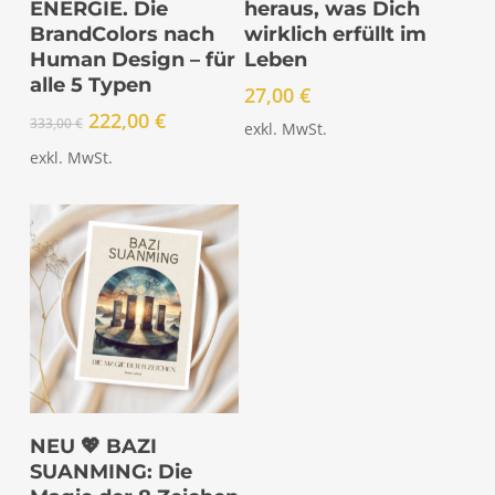
ENERGIE. Die
heraus, was Dich
BrandColors nach
wirklich erfüllt im
Human Design – für
Leben
alle 5 Typen
27,00
€
Ursprünglicher
Aktueller
222,00
€
333,00
€
exkl. MwSt.
Preis
Preis
exkl. MwSt.
war:
ist:
333,00 €
222,00 €.
IN DEN
NEU 💖 BAZI
WARENKORB
SUANMING: Die