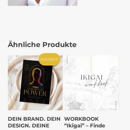
Ähnliche Produkte
ANGEBOT!
IN DEN
IN DEN
DEIN BRAND. DEIN
WORKBOOK
WARENKORB
WARENKORB
DESIGN. DEINE
“Ikigai” – Finde