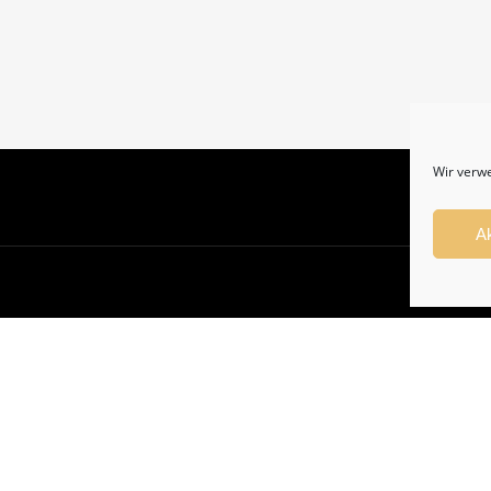
Wir verw
A
Alle Preise exkl. der gesetzlichen MwSt.
Vertrag widerrufen